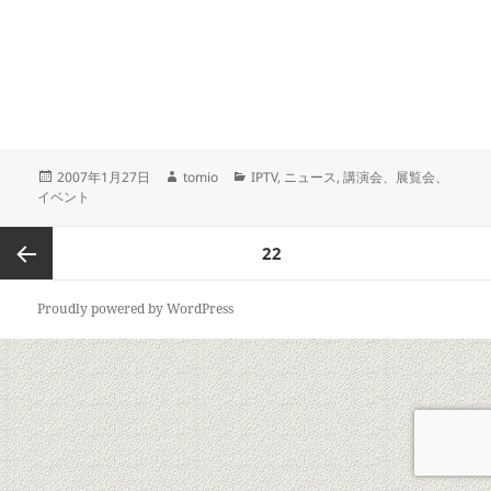
投
作
カ
2007年1月27日
tomio
IPTV
,
ニュース
,
講演会、展覧会、
稿
成
テ
イベント
日:
者
ゴ
リ
投
ページ
22
ー
稿
の
前のペ
Proudly powered by WordPress
ペ
ー
ージ
ジ
送
り