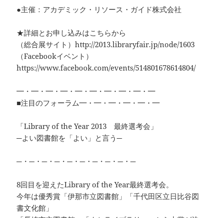
●主催：アカデミック・リソース・ガイド株式会社
★詳細とお申し込みはこちらから
（総合展サイト）http://2013.libraryfair.jp/node/1603
（Facebookイベント）
https://www.facebook.com/events/514801678614804/
━・━・━・━・━・━・━・━・━・━
■注目のフォーラム━・━・━・━・━・━
「Library of the Year 2013 最終選考会」
─よい図書館を「よい」と言う─
─・─・─・─・─・─・─・─・─・─
8回目を迎えたLibrary of the Year最終選考会。
今年は優秀賞「伊那市立図書館」「千代田区立日比谷図
書文化館」