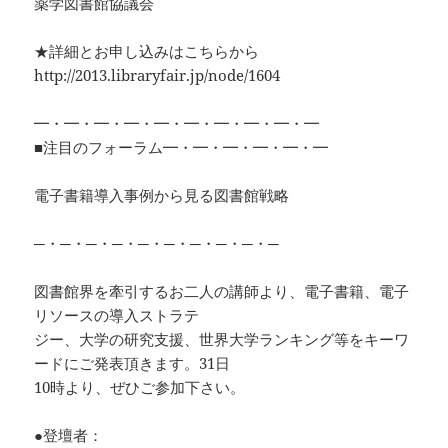
薬学図書館協議会
★詳細とお申し込みはこちらから
http://2013.libraryfair.jp/node/1604
━・━・━・━・━・━・━・━・━・━
■注目のフォーラム━・━・━・━・━・━
電子書籍導入事例から見る図書館戦略
─・─・─・─・─・─・─・─・─・─
図書館界を牽引するお二人の講師より、電子書籍、電子
リソースの導入ストラテ
ジー、大学の研究支援、世界大学ランキング等をキーワ
ードにご発表頂きます。31日
10時より、ぜひご参加下さい。
●登壇者：