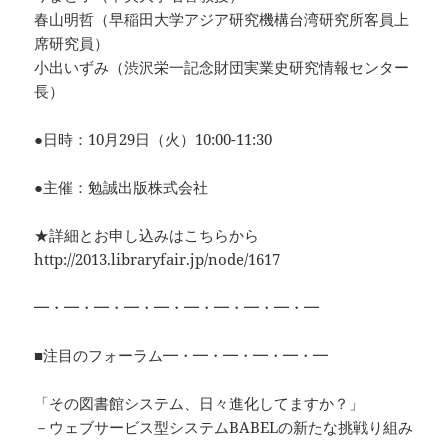
春山明哲（早稲田大学アジア研究機構台湾研究所客員上
席研究員）
小出いずみ（渋沢栄一記念財団実業史研究情報センター
長）
●日時：10月29日（火）10:00-11:30
●主催：勉誠出版株式会社
★詳細とお申し込みはこちらから
http://2013.libraryfair.jp/node/1617
━・━・━・━・━・━・━・━・━・━
■注目のフォーラム━・━・━・━・━・━
「その図書館システム、日々進化してますか？」
－ウェブサービス型システムBABELの新たな挑戦り組み