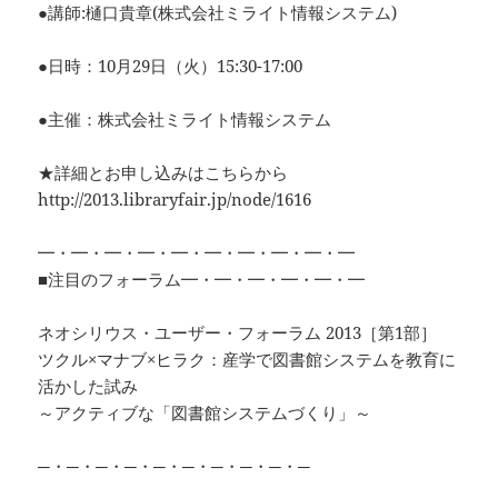
●講師:樋口貴章(株式会社ミライト情報システム)
●日時：10月29日（火）15:30-17:00
●主催：株式会社ミライト情報システム
★詳細とお申し込みはこちらから
http://2013.libraryfair.jp/node/1616
━・━・━・━・━・━・━・━・━・━
■注目のフォーラム━・━・━・━・━・━
ネオシリウス・ユーザー・フォーラム 2013［第1部］
ツクル×マナブ×ヒラク：産学で図書館システムを教育に
活かした試み
～アクティブな「図書館システムづくり」～
─・─・─・─・─・─・─・─・─・─