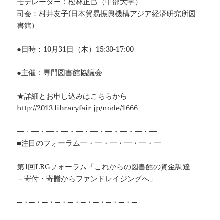
モデレーター：松林正己（中部大学）
司会：村井友子(日本貿易振興機構アジア経済研究所図
書館）
●日時：10月31日（木）15:30-17:00
●主催：専門図書館協議会
★詳細とお申し込みはこちらから
http://2013.libraryfair.jp/node/1666
━・━・━・━・━・━・━・━・━・━
■注目のフォーラム━・━・━・━・━・━
第1回LRGフォーラム「これからの図書館の資金調達
－寄付・寄贈からファンドレイジングへ」
─・─・─・─・─・─・─・─・─・─