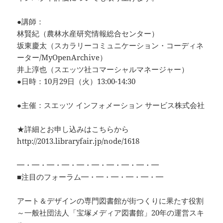
●講師：
林賢紀（農林水産研究情報総合センター）
坂東慶太（スカラリーコミュニケーション・コーディネ
ーター/MyOpenArchive）
井上淳也（スエッツ社コマーシャルマネージャー）
●日時：10月29日（火）13:00-14:30
●主催：スエッツ インフォメーション サービス株式会社
★詳細とお申し込みはこちらから
http://2013.libraryfair.jp/node/1618
━・━・━・━・━・━・━・━・━・━
■注目のフォーラム━・━・━・━・━・━
アート＆デザインの専門図書館が街つくりに果たす役割
～一般社団法人「宝塚メディア図書館」20年の運営スキ