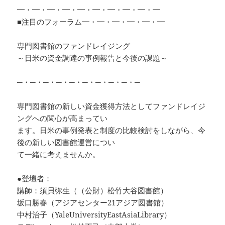
━・━・━・━・━・━・━・━・━・━
■注目のフォーラム━・━・━・━・━・━
専門図書館のファンドレイジング
～日米の資金調達の事例報告と今後の課題～
─・─・─・─・─・─・─・─・─・─
専門図書館の新しい資金獲得方法としてファンドレイジ
ングへの関心が高まってい
ます。日米の事例発表と制度の比較検討をしながら、今
後の新しい図書館運営につい
て一緒に考えませんか。
●登壇者：
講師：須貝弥生（（公財）松竹大谷図書館）
坂口勝春（アジアセンター21アジア図書館）
中村治子（YaleUniversityEastAsiaLibrary）