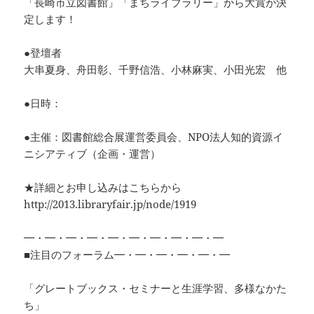
「長崎市立図書館」「まちライブラリー」から大賞が決
定します！
●登壇者
大串夏身、舟田彰、千野信浩、小林麻実、小田光宏 他
●日時：
●主催：図書館総合展運営委員会、NPO法人知的資源イ
ニシアティブ（企画・運営）
★詳細とお申し込みはこちらから
http://2013.libraryfair.jp/node/1919
━・━・━・━・━・━・━・━・━・━
■注目のフォーラム━・━・━・━・━・━
「グレートブックス・セミナーと生涯学習、多様なかた
ち」