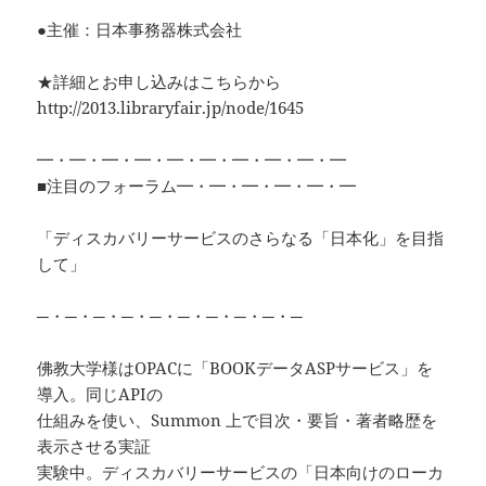
●主催：日本事務器株式会社
★詳細とお申し込みはこちらから
http://2013.libraryfair.jp/node/1645
━・━・━・━・━・━・━・━・━・━
■注目のフォーラム━・━・━・━・━・━
「ディスカバリーサービスのさらなる「日本化」を目指
して」
─・─・─・─・─・─・─・─・─・─
佛教大学様はOPACに「BOOKデータASPサービス」を
導入。同じAPIの
仕組みを使い、Summon 上で目次・要旨・著者略歴を
表示させる実証
実験中。ディスカバリーサービスの「日本向けのローカ