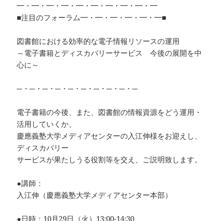
━・━・━・━・━・━・━・━・━・━
■注目のフォーラム━・━・━・━・━・━■
図書館における効率的な電子情報リソースの運用
～電子書籍とディスカバリーサービス 今後の展開を中
心に～
─・─・─・─・─・─・─・─・─・─
電子書籍の今後、また、図書館の情報資源をどう運用・
活用していくか、
慶應義塾大学メディアセンターの入江伸様をお迎えし、
ディスカバリー
サービスが果たしうる役割等を交え、ご説明致します。
●講師：
入江伸（慶應義塾大学メディアセンター本部）
●日時：10月29日（火）13:00-14:30