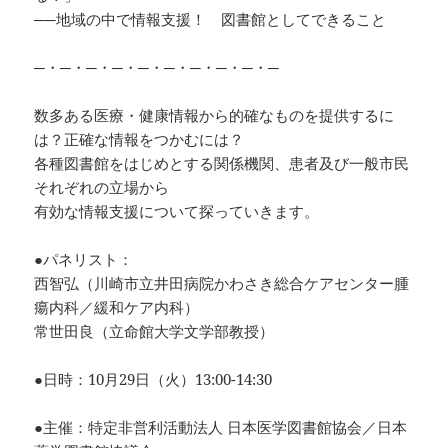
──地域の中で情報支援！ 図書館としてできること
─・─・─・─・─・─・─・─・─・─
数多ある医療・健康情報から的確なものを提供するに
は？正確な情報をつかむには？
各種図書館をはじめとする関係機関、患者及び一般市民
それぞれの立場から
有効な情報支援について探っていきます。
●パネリスト：
西智弘（川崎市立井田病院かわさき総合ケアセンター腫
瘍内科／緩和ケア内科）
常世田良（立命館大学文学部教授）
●日時：10月29日（火）13:00-14:30
●主催：特定非営利活動法人 日本医学図書館協会／日本