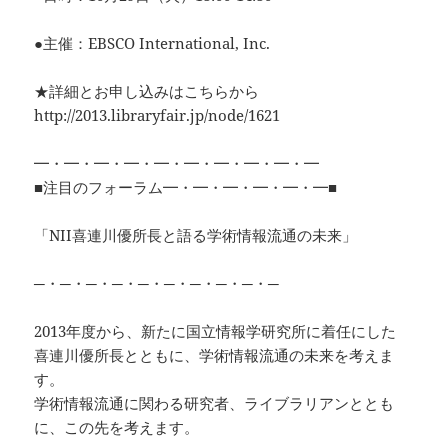
●主催：EBSCO International, Inc.
★詳細とお申し込みはこちらから
http://2013.libraryfair.jp/node/1621
━・━・━・━・━・━・━・━・━・━
■注目のフォーラム━・━・━・━・━・━■
「NII喜連川優所長と語る学術情報流通の未来」
─・─・─・─・─・─・─・─・─・─
2013年度から、新たに国立情報学研究所に着任にした
喜連川優所長とともに、学術情報流通の未来を考えま
す。
学術情報流通に関わる研究者、ライブラリアンととも
に、この先を考えます。