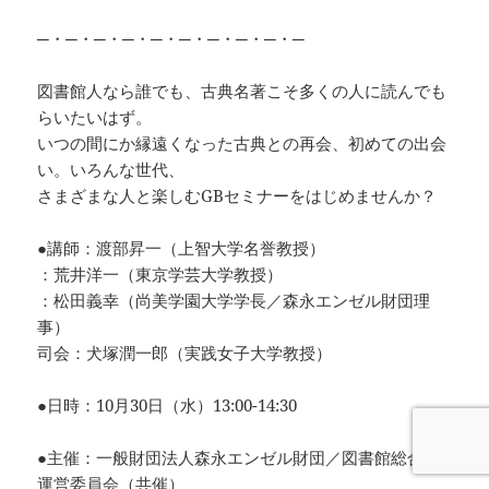
─・─・─・─・─・─・─・─・─・─
図書館人なら誰でも、古典名著こそ多くの人に読んでも
らいたいはず。
いつの間にか縁遠くなった古典との再会、初めての出会
い。いろんな世代、
さまざまな人と楽しむGBセミナーをはじめませんか？
●講師：渡部昇一（上智大学名誉教授）
：荒井洋一（東京学芸大学教授）
：松田義幸（尚美学園大学学長／森永エンゼル財団理
事）
司会：犬塚潤一郎（実践女子大学教授）
●日時：10月30日（水）13:00-14:30
●主催：一般財団法人森永エンゼル財団／図書館総合展
運営委員会（共催）