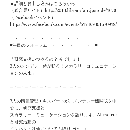
★詳細とお申し込みはこちらから
（総合展サイト）http://2013.libraryfair.jp/node/1670
（Facebookイベント）
https://www.facebook.com/events/517469361670919/
━・━・━・━・━・━・━・━・━・━
■注目のフォーラム━・━・━・━・━・━■
「研究支援いつやるの？ 今でしょ！
3人のメンデレー侍が斬る！スカラリーコミュニケーシ
ョンの未来」
─・─・─・─・─・─・─・─・─・─
3人の情報管理エキスパートが、メンデレー機関版を中
心に、研究支援と
スカラリーコミュニケーションを語ります。Altmetrics
と研究活動の
インパクト評価についても取り上げます。