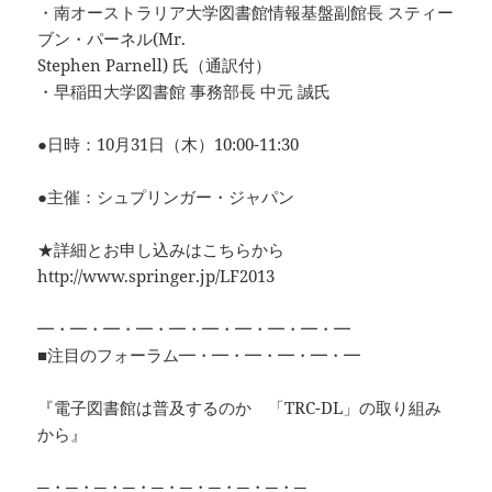
・南オーストラリア大学図書館情報基盤副館長 スティー
ブン・パーネル(Mr.
Stephen Parnell) 氏（通訳付）
・早稲田大学図書館 事務部長 中元 誠氏
●日時：10月31日（木）10:00-11:30
●主催：シュプリンガー・ジャパン
★詳細とお申し込みはこちらから
http://www.springer.jp/LF2013
━・━・━・━・━・━・━・━・━・━
■注目のフォーラム━・━・━・━・━・━
『電子図書館は普及するのか 「TRC-DL」の取り組み
から』
─・─・─・─・─・─・─・─・─・─