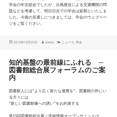
学会の年次総会でしたが、台風接近による交通機関の問
題などを考慮して、明日日吉での学会は延期といたしま
した。今後の見通しにつきましては、学会のウェブペー
ジをご覧ください。
投
作
カ
2013年10月25日
tomio
ニュース
,
学会
稿
成
テ
日:
者
ゴ
リ
知的基盤の最前線にふれる ─
ー
図書館総合展フォーラムのご案
内
図書館人には“より広く新たな連携を”、図書館の外にい
る方々には
“新しい図書館像への誘い”をお約束する
第15回図書館総合展／学術情報オープンサミットは、