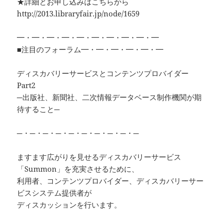
★詳細とお申し込みはこちらから
http://2013.libraryfair.jp/node/1659
━・━・━・━・━・━・━・━・━・━
■注目のフォーラム━・━・━・━・━・━
ディスカバリーサービスとコンテンツプロバイダー
Part2
─出版社、新聞社、二次情報データベース制作機関が期
待すること─
─・─・─・─・─・─・─・─・─・─
ますます広がりを見せるディスカバリーサービス
「Summon」を充実させるために、
利用者、コンテンツプロバイダー、ディスカバリーサー
ビスシステム提供者が
ディスカッションを行います。