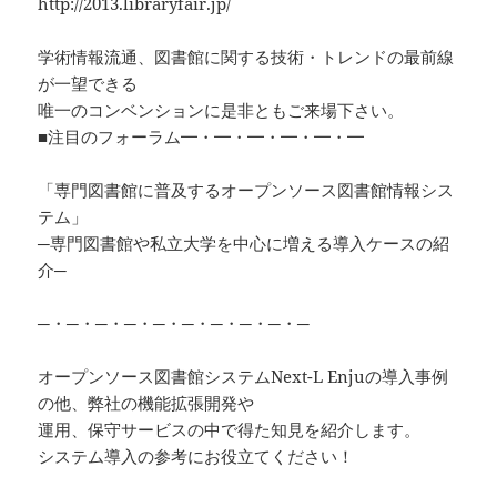
http://2013.libraryfair.jp/
学術情報流通、図書館に関する技術・トレンドの最前線
が一望できる
唯一のコンベンションに是非ともご来場下さい。
■注目のフォーラム━・━・━・━・━・━
「専門図書館に普及するオープンソース図書館情報シス
テム」
─専門図書館や私立大学を中心に増える導入ケースの紹
介─
─・─・─・─・─・─・─・─・─・─
オープンソース図書館システムNext-L Enjuの導入事例
の他、弊社の機能拡張開発や
運用、保守サービスの中で得た知見を紹介します。
システム導入の参考にお役立てください！