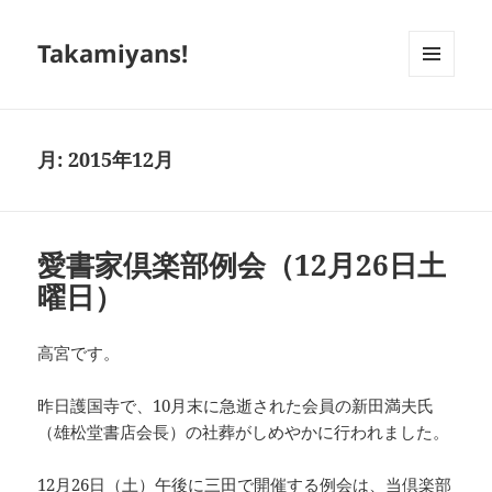
Takamiyans!
メニュ
ーとウ
ィジェ
ット
月:
2015年12月
愛書家倶楽部例会（12月26日土
曜日）
高宮です。
昨日護国寺で、10月末に急逝された会員の新田満夫氏
（雄松堂書店会長）の社葬がしめやかに行われました。
12月26日（土）午後に三田で開催する例会は、当倶楽部