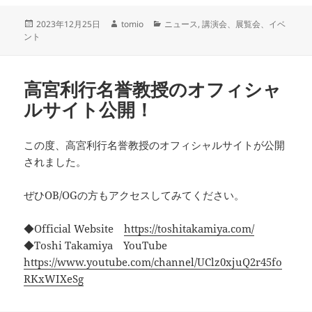
投
作
カ
2023年12月25日
tomio
ニュース
,
講演会、展覧会、イベ
稿
成
テ
ント
日:
者
ゴ
リ
ー
高宮利行名誉教授のオフィシャ
ルサイト公開！
この度、高宮利行名誉教授のオフィシャルサイトが公開
されました。
ぜひOB/OGの方もアクセスしてみてください。
◆Official Website
https://toshitakamiya.com/
◆Toshi Takamiya YouTube
https://www.youtube.com/channel/UClz0xjuQ2r45fo
RKxWIXeSg