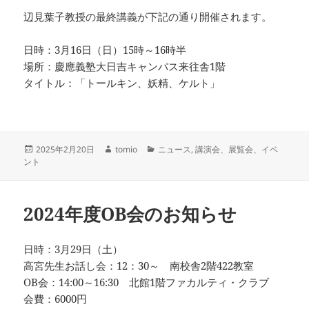
辺見葉子教授の最終講義が下記の通り開催されます。
日時：3月16日（日）15時～16時半
場所：慶應義塾大日吉キャンパス来往舎1階
タイトル：「トールキン、妖精、ケルト」
投
作
カ
2025年2月20日
tomio
ニュース
,
講演会、展覧会、イベ
稿
成
テ
ント
日:
者
ゴ
リ
ー
2024年度OB会のお知らせ
日時：3月29日（土）
高宮先生お話し会：12：30～ 南校舎2階422教室
OB会：14:00～16:30 北館1階ファカルティ・クラブ
会費：6000円