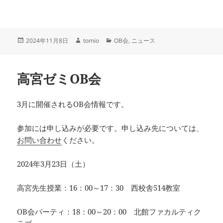
投
作
カ
2024年11月8日
tomio
OB会
,
ニュース
稿
成
テ
日:
者
ゴ
リ
高宮ゼミOB会
ー
3月に開催されるOB会情報です。
参加には申し込みが必要です。申し込み先については、
お問い合わせ
ください。
2024年3月23日（土）
高宮先生授業：16：00～17：30 西校舎514教室
OB会パーティ：18：00～20：00 北館ファカルティク