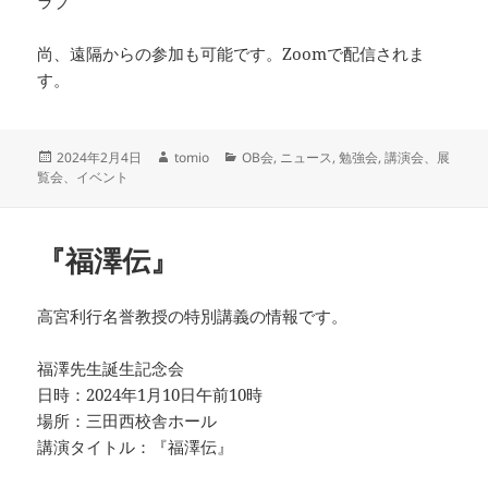
ラブ
尚、遠隔からの参加も可能です。Zoomで配信されま
す。
投
作
カ
2024年2月4日
tomio
OB会
,
ニュース
,
勉強会
,
講演会、展
稿
成
テ
覧会、イベント
日:
者
ゴ
リ
ー
『福澤伝』
高宮利行名誉教授の特別講義の情報です。
福澤先生誕生記念会
日時：2024年1月10日午前10時
場所：三田西校舎ホール
講演タイトル：『福澤伝』