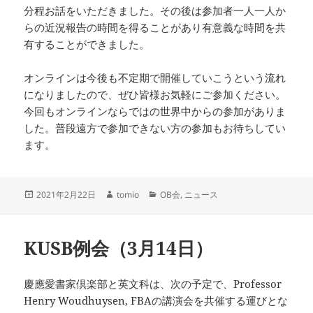
分程お話をいただきました。その後は参加者一人一人か
らの近況報告の時間を得ることがあり有意義な時間を共
有することができました。
オンラインは今後も不定期で開催していこうという流れ
になりましたので、ぜひ皆様お気軽にご参加ください。
今回もオンラインならではの世界中からの参加がありま
した。普段遠方で参加できない方の参加もお待ちしてい
ます。
投
作
カ
2021年2月22日
tomio
OB会
,
ニュース
稿
成
テ
日:
者
ゴ
リ
KUSB例会（3月14日）
ー
慶應愛書家倶楽部と英文科は、次の予定で、Professor
Henry Woudhuysen, FBAの講演会を共催する運びとな