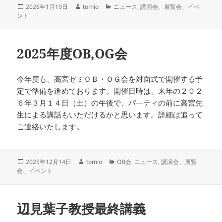
投
作
カ
2026年1月19日
tomio
ニュース
,
講演会、展覧会、イベ
稿
成
テ
ント
日:
者
ゴ
リ
ー
2025年度OB,OG会
今年度も、高宮ゼミＯＢ・ＯＧ会を対面式で開催する予
定で準備を進めております。開催日時は、来年の２０２
６年３月１４日（土）の午後で、パ―ティの前に高宮先
生による講話もいただけるかと思います。詳細は追って
ご連絡いたします。
投
作
カ
2025年12月14日
tomio
OB会
,
ニュース
,
講演会、展覧
稿
成
テ
会、イベント
日:
者
ゴ
リ
ー
辺見葉子教授最終講義