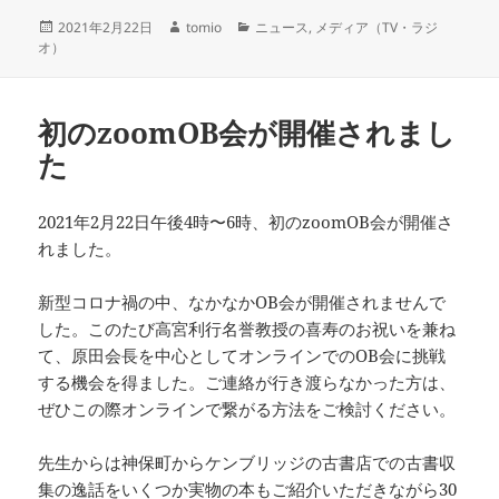
投
作
カ
2021年2月22日
tomio
ニュース
,
メディア（TV・ラジ
稿
成
テ
オ）
日:
者
ゴ
リ
ー
初のzoomOB会が開催されまし
た
2021年2月22日午後4時〜6時、初のzoomOB会が開催さ
れました。
新型コロナ禍の中、なかなかOB会が開催されませんで
した。このたび高宮利行名誉教授の喜寿のお祝いを兼ね
て、原田会長を中心としてオンラインでのOB会に挑戦
する機会を得ました。ご連絡が行き渡らなかった方は、
ぜひこの際オンラインで繋がる方法をご検討ください。
先生からは神保町からケンブリッジの古書店での古書収
集の逸話をいくつか実物の本もご紹介いただきながら30