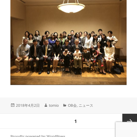
投
作
カ
2018年4月2日
tomio
OB会
,
ニュース
稿
成
テ
日:
者
ゴ
投
ページ
1
リ
稿
ー
の
次ペー
Proudly powered by WordPress