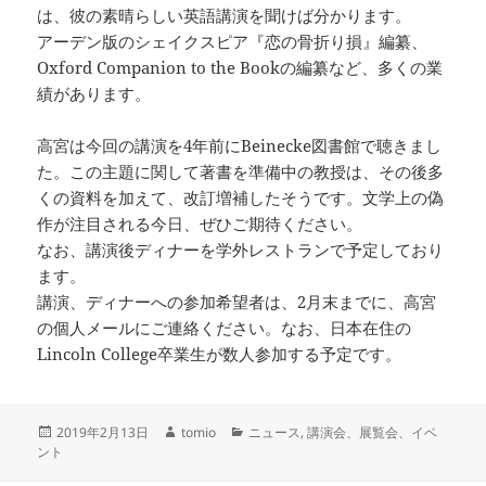
は、彼の素晴らしい英語講演を聞けば分かります。
アーデン版のシェイクスピア『恋の骨折り損』編纂、
Oxford Companion to the Bookの編纂など、多くの業
績があります。
高宮は今回の講演を4年前にBeinecke図書館で聴きまし
た。この主題に関して著書を準備中の教授は、その後多
くの資料を加えて、改訂増補したそうです。文学上の偽
作が注目される今日、ぜひご期待ください。
なお、講演後ディナーを学外レストランで予定しており
ます。
講演、ディナーへの参加希望者は、2月末までに、高宮
の個人メールにご連絡ください。なお、日本在住の
Lincoln College卒業生が数人参加する予定です。
投
作
カ
2019年2月13日
tomio
ニュース
,
講演会、展覧会、イベ
稿
成
テ
ント
日:
者
ゴ