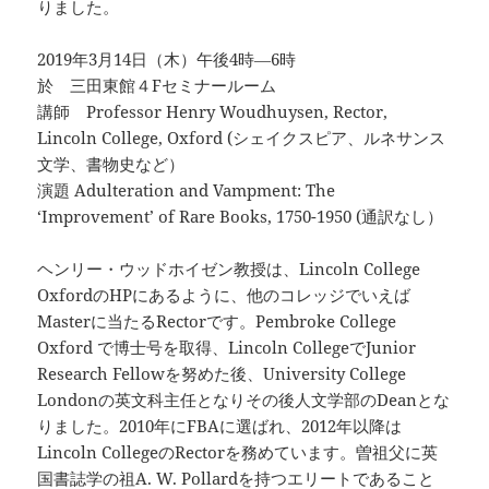
りました。
2019年3月14日（木）午後4時―6時
於 三田東館４Fセミナールーム
講師 Professor Henry Woudhuysen, Rector,
Lincoln College, Oxford (シェイクスピア、ルネサンス
文学、書物史など）
演題 Adulteration and Vampment: The
‘Improvement’ of Rare Books, 1750-1950 (通訳なし）
ヘンリー・ウッドホイゼン教授は、Lincoln College
OxfordのHPにあるように、他のコレッジでいえば
Masterに当たるRectorです。Pembroke College
Oxford で博士号を取得、Lincoln CollegeでJunior
Research Fellowを努めた後、University College
Londonの英文科主任となりその後人文学部のDeanとな
りました。2010年にFBAに選ばれ、2012年以降は
Lincoln CollegeのRectorを務めています。曽祖父に英
国書誌学の祖A. W. Pollardを持つエリートであること