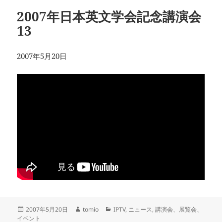
ー
2007年日本英文学会記念講演会
13
2007年5月20日
投
作
カ
2007年5月20日
tomio
IPTV
,
ニュース
,
講演会、展覧会、
稿
成
テ
イベント