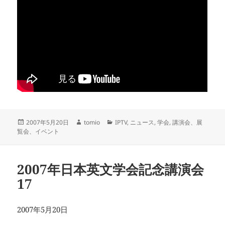
投
作
カ
2007年5月20日
tomio
IPTV
,
ニュース
,
学会
,
講演会、展
稿
成
テ
覧会、イベント
日:
者
ゴ
リ
ー
2007年日本英文学会記念講演会
17
2007年5月20日