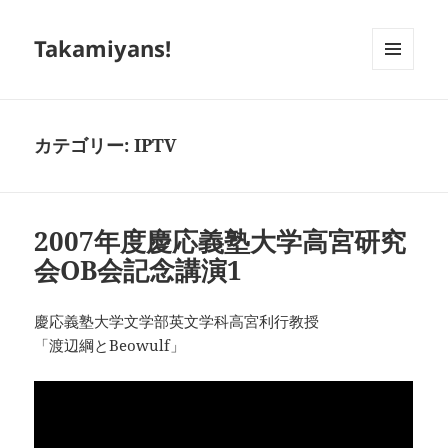
Takamiyans!
メニュ
ーとウ
ィジェ
ット
カテゴリー:
IPTV
2007年度慶応義塾大学高宮研究
会OB会記念講演1
慶応義塾大学文学部英文学科高宮利行教授
「渡辺綱とBeowulf」