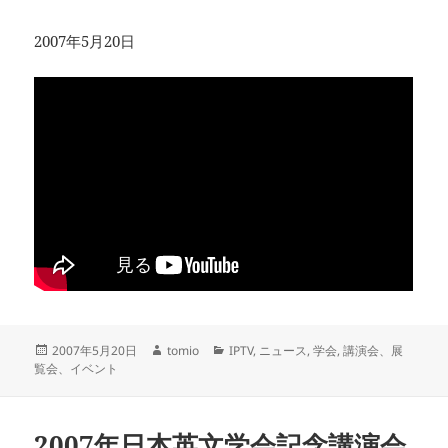
2007年5月20日
投
作
カ
2007年5月20日
tomio
IPTV
,
ニュース
,
学会
,
講演会、展
稿
成
テ
覧会、イベント
日:
者
ゴ
リ
ー
2007年日本英文学会記念講演会