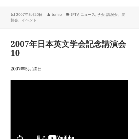
投
作
カ
2007年5月20日
tomio
IPTV
,
ニュース
,
学会
,
講演会、展
稿
成
テ
覧会、イベント
日:
者
ゴ
リ
ー
2007年日本英文学会記念講演会
10
2007年5月20日