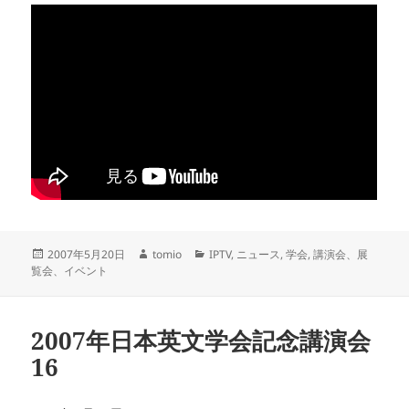
投
作
カ
2007年5月20日
tomio
IPTV
,
ニュース
,
学会
,
講演会、展
稿
成
テ
覧会、イベント
日:
者
ゴ
リ
ー
2007年日本英文学会記念講演会
16