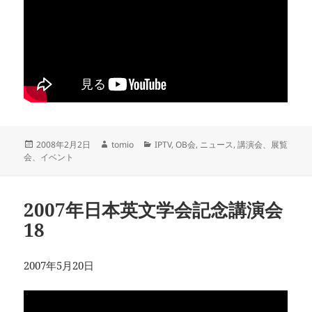
投
作
カ
2008年2月2日
tomio
IPTV
,
OB会
,
ニュース
,
講演会、展覧
稿
成
テ
会、イベント
日:
者
ゴ
リ
ー
2007年日本英文学会記念講演会
18
2007年5月20日