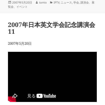
投
作
カ
2007年5月20日
tomio
IPTV
,
ニュース
,
学会
,
講演会、展
稿
成
テ
覧会、イベント
日:
者
ゴ
リ
ー
2007年日本英文学会記念講演会
11
2007年5月20日