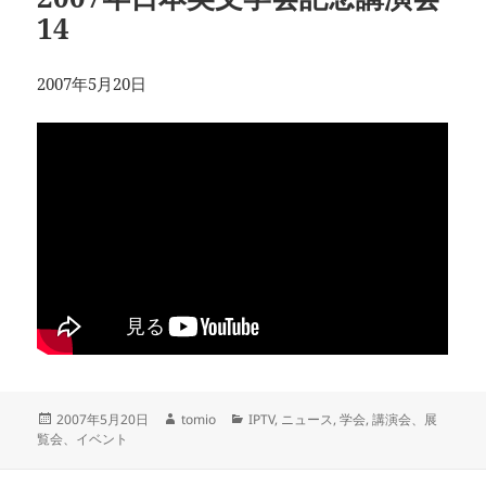
14
2007年5月20日
投
作
カ
2007年5月20日
tomio
IPTV
,
ニュース
,
学会
,
講演会、展
稿
成
テ
覧会、イベント
日:
者
ゴ
リ