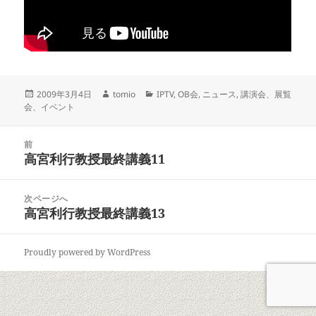
投
作
カ
2009年3月4日
tomio
IPTV
,
OB会
,
ニュース
,
講演会、展覧
稿
成
テ
会、イベント
日:
者
ゴ
リ
投
ー
前
稿
高宮利行教授最終講義11
前
ナ
の
ビ
投
次ページへ
ゲ
稿:
高宮利行教授最終講義13
次
ー
の
シ
投
ョ
Proudly powered by WordPress
稿:
ン