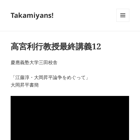
Takamiyans!
メニュ
ーとウ
ィジェ
ット
高宮利行教授最終講義12
慶應義塾大学三田校舎
「江藤淳・大岡昇平論争をめぐって」
大岡昇平書簡