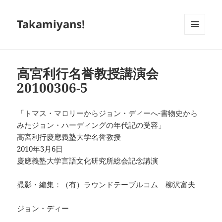
Takamiyans!
メニュ
ーとウ
ィジェ
ット
高宮利行名誉教授講演会
20100306-5
「トマス・マロリーからジョン・ディーへ-書物史から
みたジョン・ハーディングの年代記の受容」
高宮利行慶應義塾大学名誉教授
2010年3月6日
慶應義塾大学言語文化研究所総会記念講演
撮影・編集：（有）ラウンドテーブルコム 柳沢富夫
ジョン・ディー