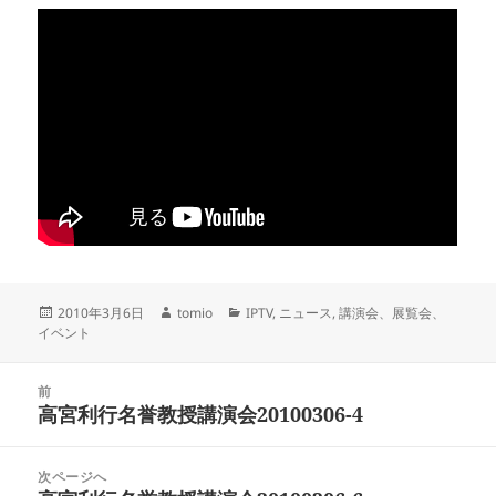
投
作
カ
2010年3月6日
tomio
IPTV
,
ニュース
,
講演会、展覧会、
稿
成
テ
イベント
日:
者
ゴ
リ
投
ー
前
稿
高宮利行名誉教授講演会20100306-4
前
ナ
の
ビ
投
次ページへ
ゲ
稿: