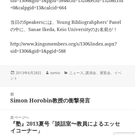
sid=1306&gid=1&pgid=584&cid=1320&ecid=1320&crid
=0&calpgid=13&calcid=664
当日のSpeakersには、Young Bibliograhphers’ Panel
の中に、Sanae Ikeda, Keio Universityのお名前が！
http://www.kingsmembers.org/s/1306/index.aspx?
sid=1306&gid=1&pgid=588
投
作
カ
2013年6月28日
tomio
ニュース
,
講演会、展覧会、イベ
稿
成
テ
ント
日:
者
ゴ
リ
投
ー
前
稿
Simon Horobin教授の衝撃発言
前
ナ
の
ビ
投
次ページへ
ゲ
稿:
『塾』2013夏号「談話室〜教員によるエッセ
次
ー
イコーナー」
の
シ