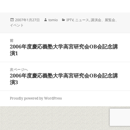
投
作
カ
2007年1月27日
tomio
IPTV
,
ニュース
,
講演会、展覧会、
稿
成
テ
イベント
日:
者
ゴ
リ
投
ー
前
稿
2006年度慶応義塾大学高宮研究会OB会記念講
前
ナ
演1
の
ビ
投
ゲ
稿:
次ページへ
ー
2006年度慶応義塾大学高宮研究会OB会記念講
次
シ
演3
の
ョ
投
ン
稿:
Proudly powered by WordPress