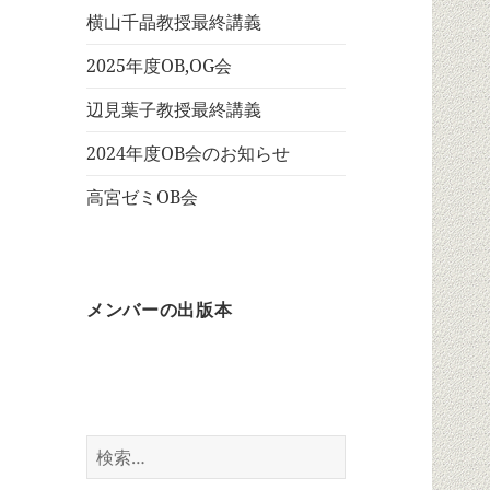
横山千晶教授最終講義
2025年度OB,OG会
辺見葉子教授最終講義
2024年度OB会のお知らせ
高宮ゼミOB会
メンバーの出版本
検
索: