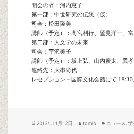
開会の辞：河内恵子
第一部：中世研究の伝統（仮）
司会：松田隆美
講師（予定）：高宮利行、鷲見洋一、富
第二部：人文学の未来
司会：宇沢美子
講師（予定）：坂上弘、山内慶太、巽孝
連絡先：大串尚代
レセプション－国際文化会館にて 18:3
投
作
カ
2013年11月12日
tomio
ニュース
,
学
稿
成
テ