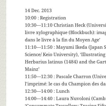
14 Dec. 2013
10:00 : Registration
10:30—11:10 Christian Heck (Universit
livre xylographique (Blockbuch): ima
dans le livre à la fin du Moyen Age’
11:10—11:50 : Mayumi Ikeda (Japan So
Science/ Keio University), ‘Illustrati
Herbarius latinus (1484) and the Gar
Mainz’
11:50—12:30 : Pascale Charron (Unive
l’imprimé: le cas du Champion des d
12:30—14:00 : Lunch
14:00—14:40 : Laura Nuvoloni (Cambr
‘Consummate Travellers: Tracing Fif