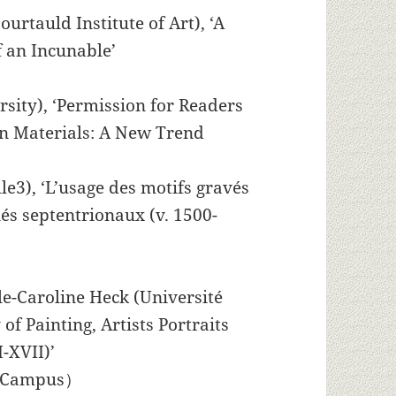
urtauld Institute of Art), ‘A
f an Incunable’
sity), ‘Permission for Readers
on Materials: A New Trend
le3), ‘L’usage des motifs gravés
és septentrionaux (v. 1500-
le-Caroline Heck (Université
 of Painting, Artists Portraits
-XVII)’
ta Campus）