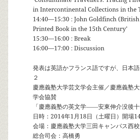
in Intercontinental Collections in the
14:40—15:30 : John Goldfinch (British 
Printed Book in the 15th Century’
15:30—16:00 : Break
16:00—17:00 : Discussion
発表は英語かフランス語ですが、日本語
２
慶應義塾大学芸文学会主催／慶應義塾大
学会協賛
「慶應義塾の英文学――安東伸介没後十
日時：2014年1月18日（土曜日）開場14:0
会場：慶應義塾大学三田キャンパス西校舎
総合司会：高橋勇