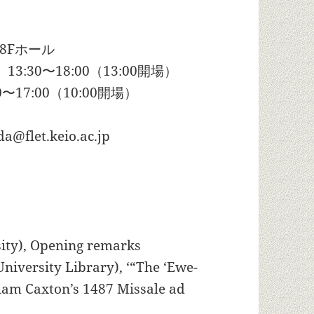
8Fホール
:30〜18:00（13:00開場）
〜17:00（10:00開場）
et.keio.ac.jp
sity), Opening remarks
niversity Library), ‘“The ‘Ewe-
iam Caxton’s 1487 Missale ad