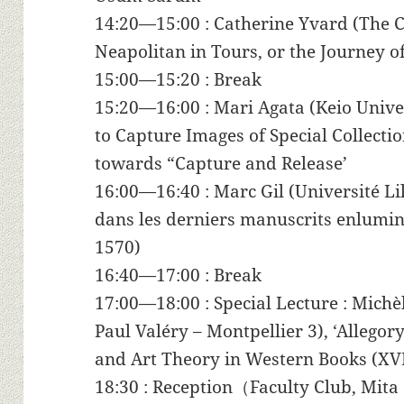
14:20—15:00 : Catherine Yvard (The Co
Neapolitan in Tours, or the Journey o
15:00—15:20 : Break
15:20—16:00 : Mari Agata (Keio Univer
to Capture Images of Special Collecti
towards “Capture and Release’
16:00—16:40 : Marc Gil (Université Lil
dans les derniers manuscrits enlumin
1570)
16:40—17:00 : Break
17:00—18:00 : Special Lecture : Michè
Paul Valéry – Montpellier 3), ‘Allegory
and Art Theory in Western Books (XVI
18:30 : Reception（Faculty Club, Mi