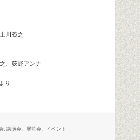
士川義之
之、荻野アンナ
0より
会
,
講演会、展覧会、イベント