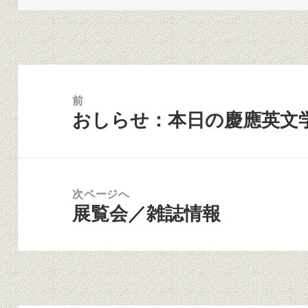
日:
者
ゴ
リ
ー
投
稿
前
おしらせ：本日の慶應英文
ナ
前
ビ
の
ゲ
投
ー
稿:
次ページへ
シ
展覧会／雑誌情報
次
ョ
の
ン
投
稿: