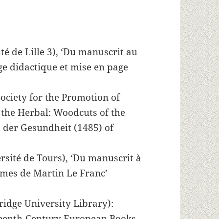
é de Lille 3), ‘Du manuscrit au
ge didactique et mise en page
ciety for the Promotion of
ng the Herbal: Woodcuts of the
t der Gesundheit (1485) of
rsité de Tours), ‘Du manuscrit à
ames de Martin Le Franc’
idge University Library):
teenth-Century European Books